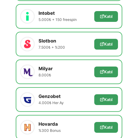
Intobet
Katıl
5.000₺ + 150 freespin
Slotbon
Katıl
7.500₺ + %200
Milyar
Katıl
8.000₺
Genzobet
Katıl
4.000₺ Her Ay
Hovarda
Katıl
%300 Bonus