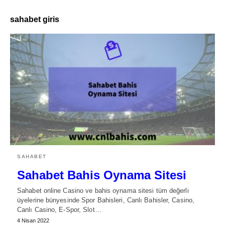
sahabet giris
SAHABET
Sahabet Bahis Oynama Sitesi
Sahabet online Casino ve bahis oynama sitesi tüm değerli
üyelerine bünyesinde Spor Bahisleri, Canlı Bahisler, Casino,
Canlı Casino, E-Spor, Slot…
4 Nisan 2022