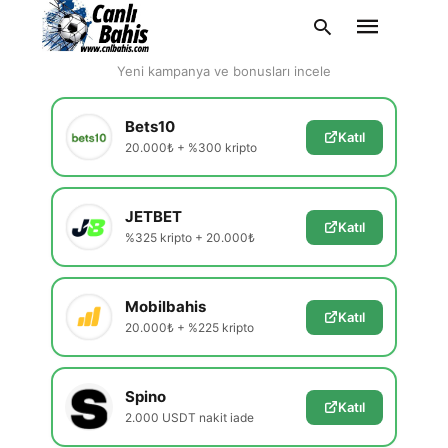
En Güvenilir Siteler
Yeni kampanya ve bonusları incele
Bets10
Katıl
20.000₺ + %300 kripto
Type
your
search
query
JETBET
and
Katıl
hit
%325 kripto + 20.000₺
enter:
Mobilbahis
Katıl
20.000₺ + %225 kripto
Spino
Katıl
2.000 USDT nakit iade