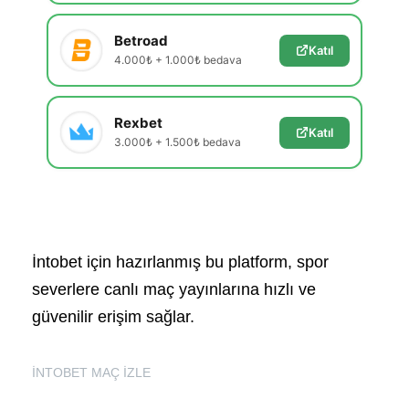
Betroad
Katıl
4.000₺ + 1.000₺ bedava
Rexbet
Katıl
3.000₺ + 1.500₺ bedava
İntobet için hazırlanmış bu platform, spor
severlere canlı maç yayınlarına hızlı ve
güvenilir erişim sağlar.
İNTOBET MAÇ İZLE