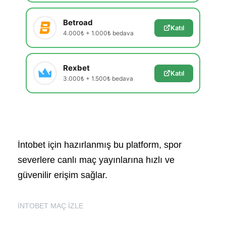
Betroad
Katıl
4.000₺ + 1.000₺ bedava
Rexbet
Katıl
3.000₺ + 1.500₺ bedava
İntobet için hazırlanmış bu platform, spor
severlere canlı maç yayınlarına hızlı ve
güvenilir erişim sağlar.
İNTOBET MAÇ İZLE