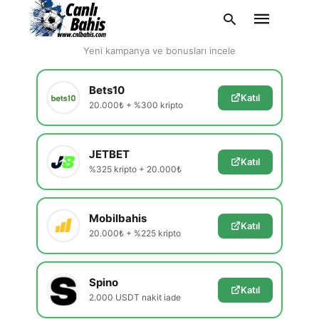
En Güvenilir Siteler
Yeni kampanya ve bonusları incele
Bets10
Katıl
20.000₺ + %300 kripto
Type
your
search
query
JETBET
and
Katıl
hit
%325 kripto + 20.000₺
enter:
Mobilbahis
Katıl
20.000₺ + %225 kripto
Spino
Katıl
2.000 USDT nakit iade