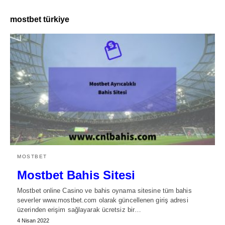
mostbet türkiye
MOSTBET
Mostbet Bahis Sitesi
Mostbet online Casino ve bahis oynama sitesine tüm bahis
severler www.mostbet.com olarak güncellenen giriş adresi
üzerinden erişim sağlayarak ücretsiz bir…
4 Nisan 2022