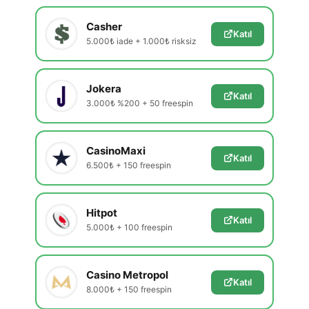
Casher
Katıl
5.000₺ iade + 1.000₺ risksiz
Jokera
Katıl
3.000₺ %200 + 50 freespin
CasinoMaxi
Katıl
6.500₺ + 150 freespin
Hitpot
Katıl
5.000₺ + 100 freespin
Casino Metropol
Katıl
8.000₺ + 150 freespin