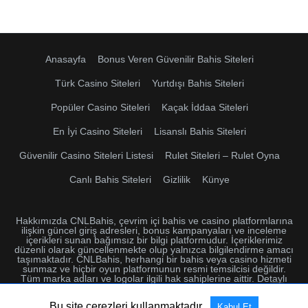
Anasayfa
Bonus Veren Güvenilir Bahis Siteleri
Türk Casino Siteleri
Yurtdışı Bahis Siteleri
Popüler Casino Siteleri
Kaçak İddaa Siteleri
En İyi Casino Siteleri
Lisanslı Bahis Siteleri
Güvenilir Casino Siteleri Listesi
Rulet Siteleri – Rulet Oyna
Canlı Bahis Siteleri
Gizlilik
Künye
Hakkımızda CNLBahis, çevrim içi bahis ve casino platformlarına
ilişkin güncel giriş adresleri, bonus kampanyaları ve inceleme
içerikleri sunan bağımsız bir bilgi platformudur. İçeriklerimiz
düzenli olarak güncellenmekte olup yalnızca bilgilendirme amacı
taşımaktadır. CNLBahis, herhangi bir bahis veya casino hizmeti
sunmaz ve hiçbir oyun platformunun resmi temsilcisi değildir.
Tüm marka adları ve logolar ilgili hak sahiplerine aittir. Detaylı
incelemeler, güncel bilgiler ve kapsamlı rehber içerikler için
www.cnlbahis.com adresini ziyaret edebilirsiniz. ©2022 - 2026
Bu site çerezleri kullanmaktadır.
cnlbahis.com - Tüm Hakları Saklıdır.
Kabul Et