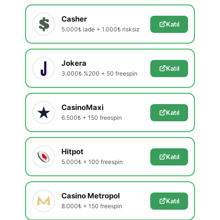
Casher
Katıl
5.000₺ iade + 1.000₺ risksiz
Jokera
Katıl
3.000₺ %200 + 50 freespin
CasinoMaxi
Katıl
6.500₺ + 150 freespin
Hitpot
Katıl
5.000₺ + 100 freespin
Casino Metropol
Katıl
8.000₺ + 150 freespin