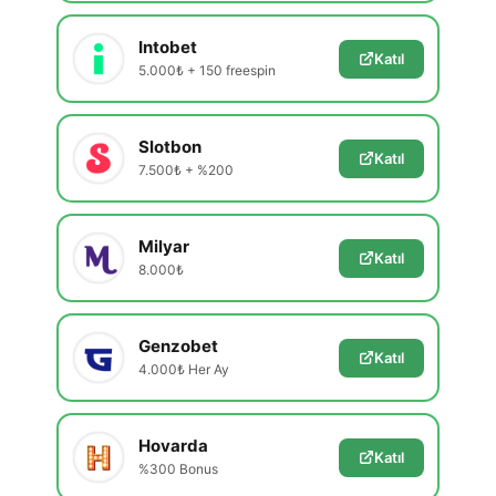
Intobet
Katıl
5.000₺ + 150 freespin
Slotbon
Katıl
7.500₺ + %200
Milyar
Katıl
8.000₺
Genzobet
Katıl
4.000₺ Her Ay
Hovarda
Katıl
%300 Bonus