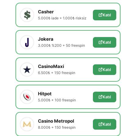
Casher
Katıl
5.000₺ iade + 1.000₺ risksiz
Jokera
Katıl
3.000₺ %200 + 50 freespin
CasinoMaxi
Katıl
6.500₺ + 150 freespin
Hitpot
Katıl
5.000₺ + 100 freespin
Casino Metropol
Katıl
8.000₺ + 150 freespin