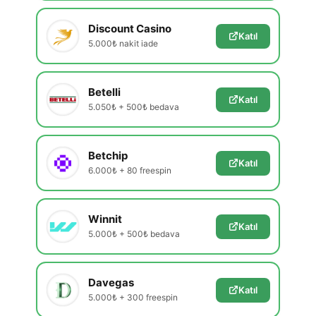
Discount Casino
Katıl
5.000₺ nakit iade
Betelli
Katıl
5.050₺ + 500₺ bedava
Betchip
Katıl
6.000₺ + 80 freespin
Winnit
Katıl
5.000₺ + 500₺ bedava
Davegas
Katıl
5.000₺ + 300 freespin