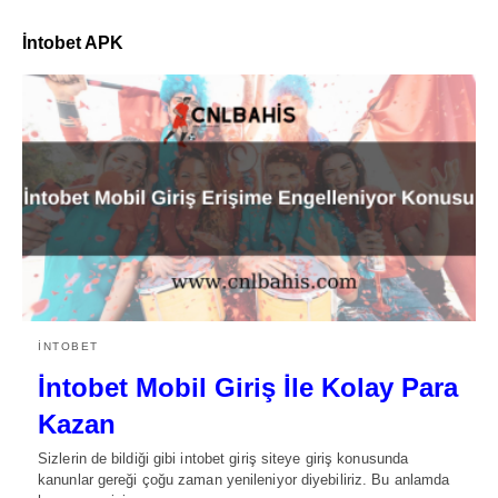
İntobet APK
İNTOBET
İntobet Mobil Giriş İle Kolay Para
Kazan
Sizlerin de bildiği gibi intobet giriş siteye giriş konusunda
kanunlar gereği çoğu zaman yenileniyor diyebiliriz. Bu anlamda