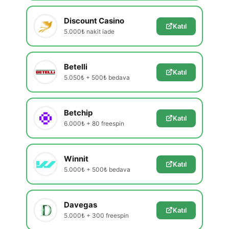
Discount Casino
Katıl
5.000₺ nakit iade
Betelli
Katıl
5.050₺ + 500₺ bedava
Betchip
Katıl
6.000₺ + 80 freespin
Winnit
Katıl
5.000₺ + 500₺ bedava
Davegas
Katıl
5.000₺ + 300 freespin