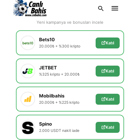
En Güvenilir Siteler
Yeni kampanya ve bonusları incele
Bets10
Katıl
20.000₺ + %300 kripto
Type
your
search
query
JETBET
and
Katıl
hit
%325 kripto + 20.000₺
enter:
Mobilbahis
Katıl
20.000₺ + %225 kripto
Spino
Katıl
2.000 USDT nakit iade