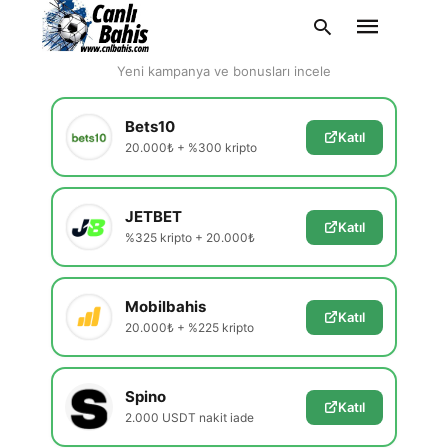
En Güvenilir Siteler
Yeni kampanya ve bonusları incele
Bets10
Katıl
20.000₺ + %300 kripto
Type
your
search
query
JETBET
and
Katıl
hit
%325 kripto + 20.000₺
enter:
Mobilbahis
Katıl
20.000₺ + %225 kripto
Spino
Katıl
2.000 USDT nakit iade