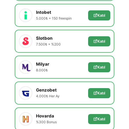
Intobet
Katıl
5.000₺ + 150 freespin
Slotbon
Katıl
7.500₺ + %200
Milyar
Katıl
8.000₺
Genzobet
Katıl
4.000₺ Her Ay
Hovarda
Katıl
%300 Bonus