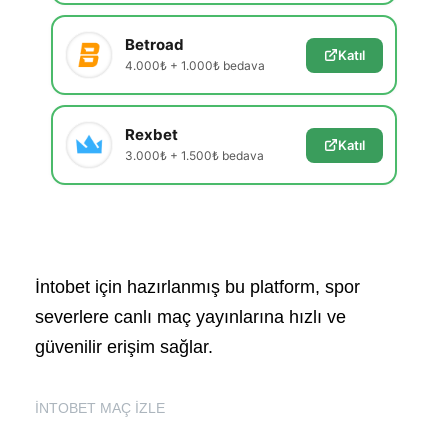
Betroad
Katıl
4.000₺ + 1.000₺ bedava
Rexbet
Katıl
3.000₺ + 1.500₺ bedava
İntobet için hazırlanmış bu platform, spor
severlere canlı maç yayınlarına hızlı ve
güvenilir erişim sağlar.
İNTOBET MAÇ İZLE