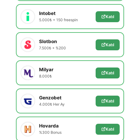
Intobet
Katıl
5.000₺ + 150 freespin
Slotbon
Katıl
7.500₺ + %200
Milyar
Katıl
8.000₺
Genzobet
Katıl
4.000₺ Her Ay
Hovarda
Katıl
%300 Bonus