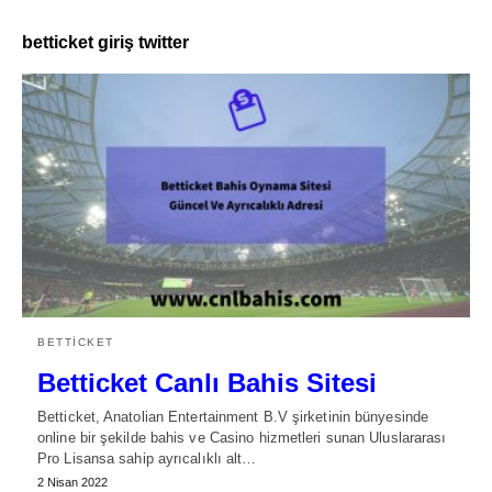
betticket giriş twitter
BETTICKET
Betticket Canlı Bahis Sitesi
Betticket, Anatolian Entertainment B.V şirketinin bünyesinde
online bir şekilde bahis ve Casino hizmetleri sunan Uluslararası
Pro Lisansa sahip ayrıcalıklı alt…
2 Nisan 2022