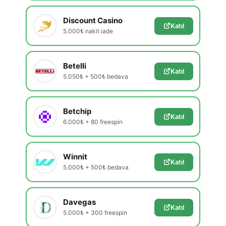
Discount Casino
Katıl
5.000₺ nakit iade
Betelli
Katıl
5.050₺ + 500₺ bedava
Betchip
Katıl
6.000₺ + 80 freespin
Winnit
Katıl
5.000₺ + 500₺ bedava
Davegas
Katıl
5.000₺ + 300 freespin