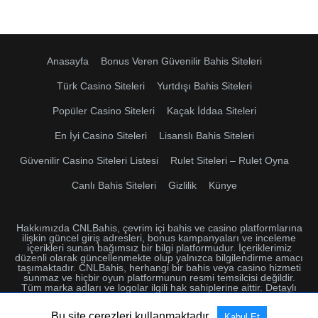
Anasayfa
Bonus Veren Güvenilir Bahis Siteleri
Türk Casino Siteleri
Yurtdışı Bahis Siteleri
Popüler Casino Siteleri
Kaçak İddaa Siteleri
En İyi Casino Siteleri
Lisanslı Bahis Siteleri
Güvenilir Casino Siteleri Listesi
Rulet Siteleri – Rulet Oyna
Canlı Bahis Siteleri
Gizlilik
Künye
Hakkımızda CNLBahis, çevrim içi bahis ve casino platformlarına
ilişkin güncel giriş adresleri, bonus kampanyaları ve inceleme
içerikleri sunan bağımsız bir bilgi platformudur. İçeriklerimiz
düzenli olarak güncellenmekte olup yalnızca bilgilendirme amacı
taşımaktadır. CNLBahis, herhangi bir bahis veya casino hizmeti
sunmaz ve hiçbir oyun platformunun resmi temsilcisi değildir.
Tüm marka adları ve logolar ilgili hak sahiplerine aittir. Detaylı
incelemeler, güncel bilgiler ve kapsamlı rehber içerikler için
www.cnlbahis.com adresini ziyaret edebilirsiniz. ©2022 - 2026
Bu site çerezleri kullanmaktadır.
cnlbahis.com - Tüm Hakları Saklıdır.
Kabul Et