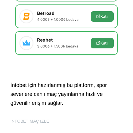
Betroad
Katıl
4.000₺ + 1.000₺ bedava
Rexbet
Katıl
3.000₺ + 1.500₺ bedava
İntobet için hazırlanmış bu platform, spor
severlere canlı maç yayınlarına hızlı ve
güvenilir erişim sağlar.
İNTOBET MAÇ İZLE