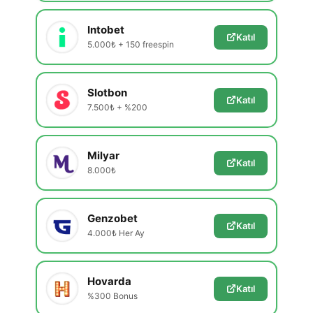
Intobet
Katıl
5.000₺ + 150 freespin
Slotbon
Katıl
7.500₺ + %200
Milyar
Katıl
8.000₺
Genzobet
Katıl
4.000₺ Her Ay
Hovarda
Katıl
%300 Bonus