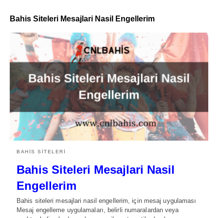
Bahis Siteleri Mesajlari Nasil Engellerim
BAHIS SITELERI
Bahis Siteleri Mesajlari Nasil
Engellerim
Bahis siteleri mesajlari nasil engellerim, için mesaj uygulaması
Mesaj engelleme uygulamaları, belirli numaralardan veya