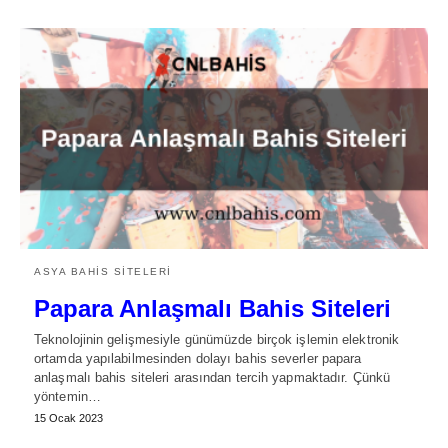
ASYA BAHIS SITELERI
Papara Anlaşmalı Bahis Siteleri
Teknolojinin gelişmesiyle günümüzde birçok işlemin elektronik
ortamda yapılabilmesinden dolayı bahis severler papara
anlaşmalı bahis siteleri arasından tercih yapmaktadır. Çünkü
yöntemin…
15 Ocak 2023