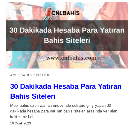
AÇIK BAHIS SITELERI
30 Dakikada Hesaba Para Yatıran
Bahis Siteleri
Mobilbahis uzun zaman öncesinde sektöre giriş yapan 30
dakikada hesaba para yatıran bahis siteleri arasında yer alan
kaliteli bir bahis…
10 Ocak 2023