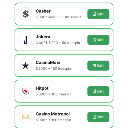
Casher
Katıl
5.000₺ iade + 1.000₺ risksiz
Jokera
Katıl
3.000₺ %200 + 50 freespin
CasinoMaxi
Katıl
6.500₺ + 150 freespin
Hitpot
Katıl
5.000₺ + 100 freespin
Casino Metropol
Katıl
8.000₺ + 150 freespin